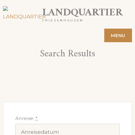
Skip
LANDQUARTIER
to
FRIESENHAUSEN
content
MENU
Search Results
Anreise:
*